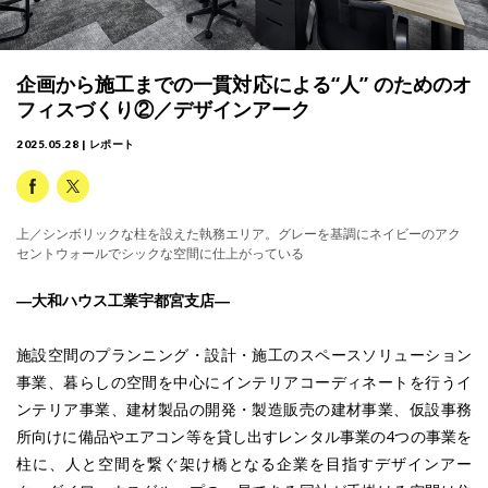
企画から施工までの一貫対応による“人” のためのオ
フィスづくり②／デザインアーク
2025.05.28 | レポート
上／シンボリックな柱を設えた執務エリア。グレーを基調にネイビーのアク
セントウォールでシックな空間に仕上がっている
―大和ハウス工業宇都宮支店―
施設空間のプランニング・設計・施工のスペースソリューション
事業、暮らしの空間を中心にインテリアコーディネートを行うイ
ンテリア事業、建材製品の開発・製造販売の建材事業、仮設事務
所向けに備品やエアコン等を貸し出すレンタル事業の4つの事業を
柱に、人と空間を繋ぐ架け橋となる企業を目指すデザインアー