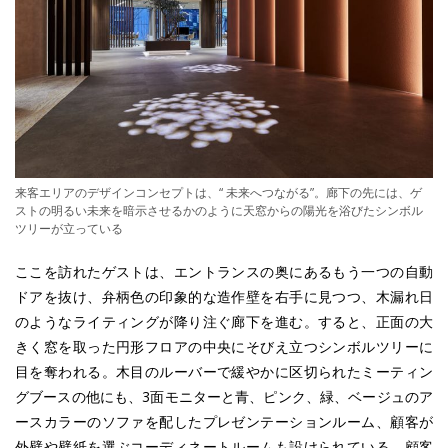
来客エリアのデザインコンセプトは、“ 未来へつながる”。廊下の先には、ゲ
ストの明るい未来を暗示させるかのように天窓からの陽光を浴びたシンボル
ツリーが立っている
ここを訪れたゲストは、エントランスの奥にあるもう一つの自動
ドアを抜け、弁柄色の印象的な造作壁を右手に見つつ、木漏れ日
のようなライティングが降り注ぐ廊下を進む。すると、正面の大
きく窓を取った円形フロアの中央にそびえ立つシンボルツリーに
目を奪われる。木目のルーバーで緩やかに区切られたミーティン
グブースの他にも、3面モニターと青、ピンク、緑、ベージュのア
ースカラーのソファを配したプレゼンテーションルーム、顧客が
外壁や壁紙を選ぶコーディネートルームも設けられている。顧客