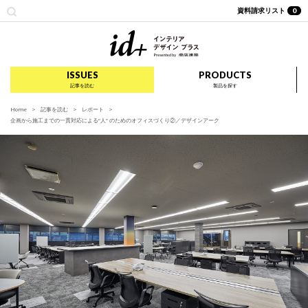
資料請求リスト
0
id+ インテリア デザイ
ISSUES
PRODUCTS
記事を読む
製品を探す
Home
記事を読む
レポート
企画から施工までの一貫対応による“人” のためのオフィスづくり②／デザインアーク