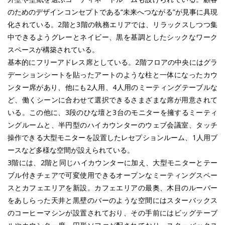
のためのデザインコンセプトである“未来へつながる”が見事に具現
化されている。2階と3階の執務エリアでは、リラックスしつつ集
中できるようグレーとネイビー、黒を基調としたシックなワーク
スペースが構築されている。
基本的にフリーアドレス席としている。2階フロアの中央にはグラ
デーションシートを貼ったアートのような柱と一体になったカウ
ンター席があり、他にも2人用、4人用のミーティングテーブルな
ど、働くシーンに合わせて選択できるさまざまな席が用意されて
いる。この他に、3段のひな壇と3台のモニターを擁するミーティ
ングルームと、半円型のハイカウンターのウェブ会議室、タッチ
操作できる大型モニターを設置したレセプションルーム、1人用ブ
ースなど多様な空間が設えられている。
3階には、2階と同じハイカウンターに加え、大型モニターとテー
ブル付きチェアで可変使用できるオープンなミーティングスペー
スとカフェエリアを新設。カフェエリアの最奥、木目のルーバー
をあしらった天井と黒壁のバーのような空間にはスターバックス
のコーヒーマシンが設置されており、その手前にはビッグテーブ