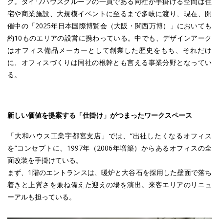
ク。ダイワハウスグループの一員である同社が手掛ける空間は住
宅や商業施設、大規模イベントに至るまで多岐に渡り、現在、開
催中の「2025年日本国際博覧会（大阪・関西万博）」においても
約10ものエリアの設営に携わっている。中でも、デザインアーク
はオフィス備品メーカーとして創業した歴史をもち、それだけ
に、オフィスづくりは同社の根幹とも言える事業分野となってい
る。
新しい価値を提案する「仕掛け」がつまったワークスペース
「大和ハウス工業宇都宮支店」では、“出社したくなるオフィス
を”コンセプトに、1997年（2006年増築）からあるオフィスの全
面改装を手掛けている。
まず、1階のエントランスは、暖炉と大谷石を採用した壁面で落ち
着きと上質さを兼ね備えた迎えの場を演出。来客エリアのリニュ
ーアルも担っている。