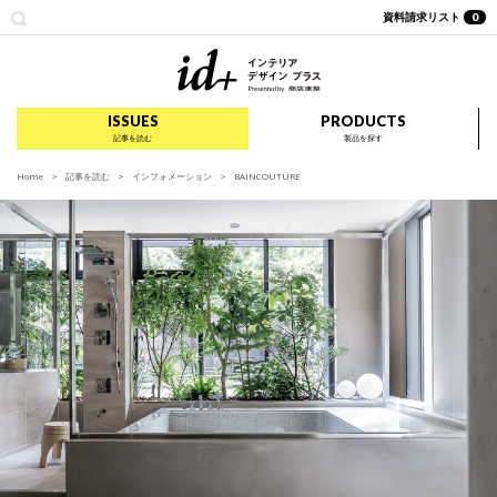
資料請求リスト
0
id+ インテリア デザイ
ISSUES
PRODUCTS
記事を読む
製品を探す
Home
記事を読む
インフォメーション
BAINCOUTURE