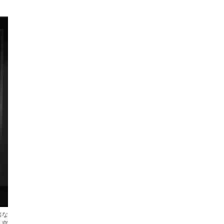
出な
、空