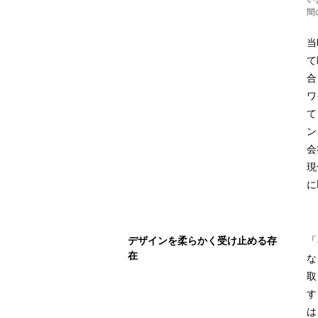
間
当
て
合
ワ
て
ン
会
現
に
デザインを柔らかく受け止める存
「
在
な
取
す
は