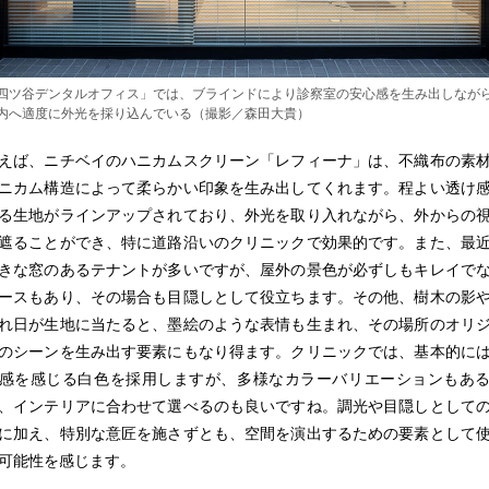
四ツ谷デンタルオフィス」では、ブラインドにより診察室の安心感を生み出しなが
内へ適度に外光を採り込んでいる（撮影／森田大貴）
えば、ニチベイのハニカムスクリーン「レフィーナ」は、不織布の素
ニカム構造によって柔らかい印象を生み出してくれます。程よい透け
る生地がラインアップされており、外光を取り入れながら、外からの
遮ることができ、特に道路沿いのクリニックで効果的です。また、最
きな窓のあるテナントが多いですが、屋外の景色が必ずしもキレイで
ースもあり、その場合も目隠しとして役立ちます。その他、樹木の影
れ日が生地に当たると、墨絵のような表情も生まれ、その場所のオリ
のシーンを生み出す要素にもなり得ます。クリニックでは、基本的に
感を感じる白色を採用しますが、多様なカラーバリエーションもあ
、インテリアに合わせて選べるのも良いですね。調光や目隠しとして
に加え、特別な意匠を施さずとも、空間を演出するための要素として
可能性を感じます。