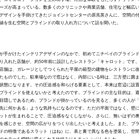
ーズが高まっている。数多くのクリニックや商業店舗、住宅など幅広
デザインを手掛けてきたジョイントセンターの原兆英さんに、空間の
値を生む空間とブラインドの取り入れ方について話を聞いた。
が手がけたインテリアデザインのなかで、初めてニチベイのブライン
り入れた店舗が、約50年前に設計したレストラン「キャロット」です
店舗は、ガレージとしてつくられた平屋の箱型の建物をレストランに
たものでした。駐車場なので窓はなく、内部にいる時は、三方壁に囲
状態になります。その圧迫感を和らげる要素として、本来は窓辺に設
ブラインドを使えないかと考えたのです。ブラインドの主な目的は、
目隠しであるため、ブランドが掛かっているのを見ると、多くの人が
先に何かある」ような気持ちになるのです。ただの平面ではなく、壁
ットが生まれることで、圧迫感をなくしながら、さらに、無いはずの
を感じさせ、空間の広がりをつくり出したいと考えました。また、ブ
ドの特徴であるスラット（はね）に、表と裏で異なる色を塗装し、空
のカラーを瞬時に変えられる仕組みにもチャレンジしました。