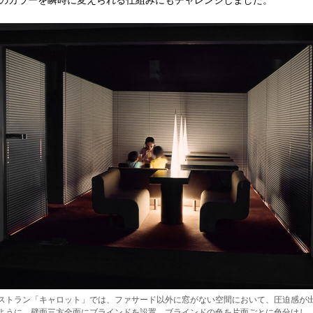
ストラン「キャロット」では、ファサード以外に窓がない空間において、圧迫感が
ように、壁面三方全面にブラインドを設置。ブラインドの色を片面ごとに色分けし