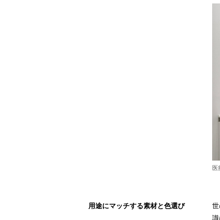
医
用途にマッチする素材と色選び
世
識