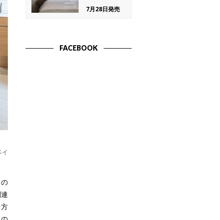
7月28日発売
FACEBOOK
ベイ
々の
関連
一方
への