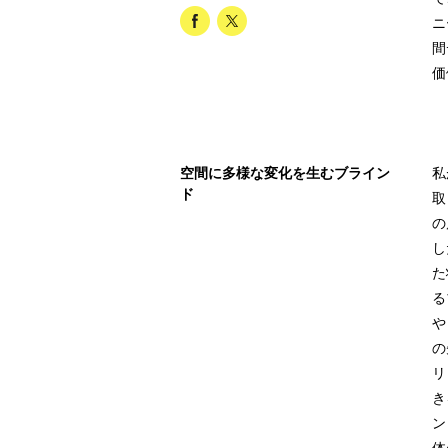
ニ
間
価
空間に多様な変化を生むブライン
私
ド
取
の
し
た
る
や
の
リ
き
ン
体