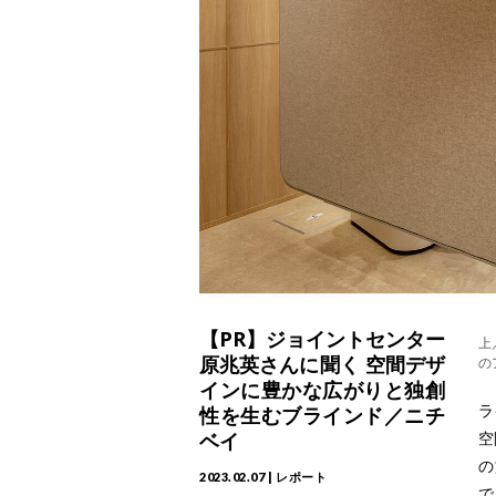
【PR】ジョイントセンター
上
原兆英さんに聞く 空間デザ
の
インに豊かな広がりと独創
ラ
性を生むブラインド／ニチ
ベイ
空
の
2023.02.07 | レポート
で