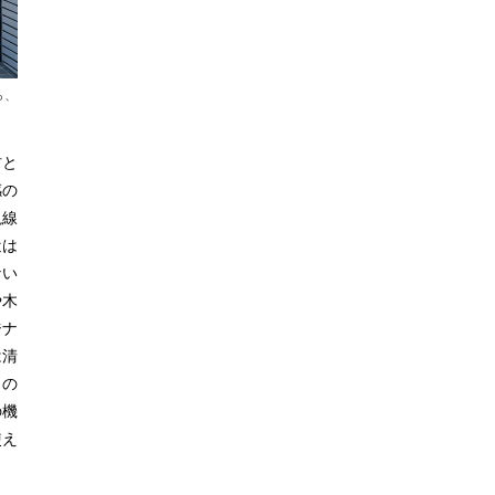
ら、
材と
感の
視線
近は
ない
や木
ジナ
は清
るの
の機
使え