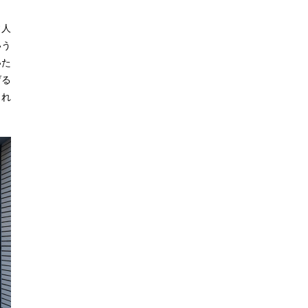
す人
いう
いた
げる
くれ