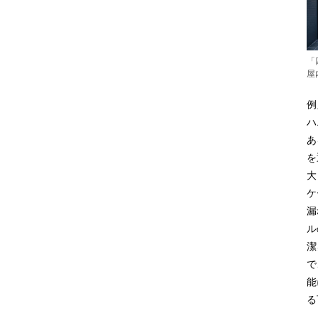
「
屋
例
ハ
あ
を
大
ケ
漏
ル
潔
で
能
る