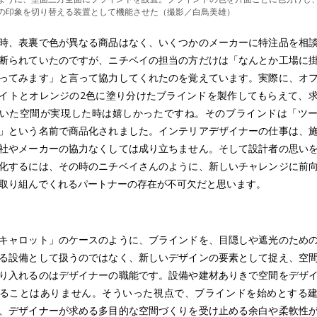
の印象を切り替える装置として機能させた（撮影／白鳥美雄）
時、表裏で色が異なる商品はなく、いくつかのメーカーに特注品を相
断られていたのですが、ニチベイの担当の方だけは「なんとか工場に
ってみます」と言って協力してくれたのを覚えています。実際に、オ
イトとオレンジの2色に塗り分けたブラインドを製作してもらえて、
いた空間が実現した時は嬉しかったですね。そのブラインドは「ツ
」という名前で商品化されました。インテリアデザイナーの仕事は、
社やメーカーの協力なくしては成り立ちません。そして設計者の思い
化するには、その時のニチベイさんのように、新しいチャレンジに前
取り組んでくれるパートナーの存在が不可欠だと思います。
キャロット」のケースのように、ブラインドを、目隠しや遮光のため
る設備として扱うのではなく、新しいデザインの要素として捉え、空
り入れるのはデザイナーの職能です。設備や建材ありきで空間をデザ
ることはありません。そういった視点で、ブラインドを始めとする
、デザイナーが求める多目的な空間づくりを受け止める余白や柔軟性