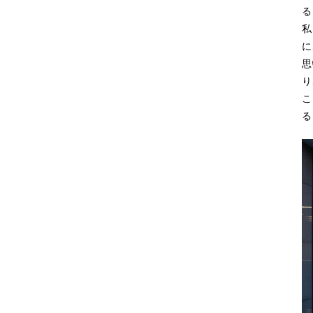
る
私
に
思
り
こ
る