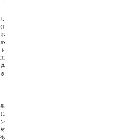
談し
掛け
フホ
求め
ート
施工
を具
向き
の単
間に
イン
建材
があ