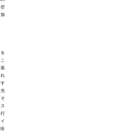
い空
付加
ドを
。こ
改装
まれ
置す
遮光
「そ
にス
奥行
ライ
間全